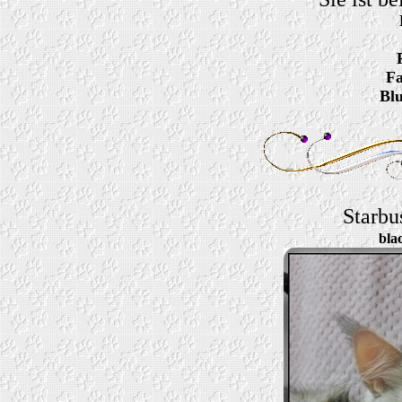
Fa
Blu
S
tarbu
blac