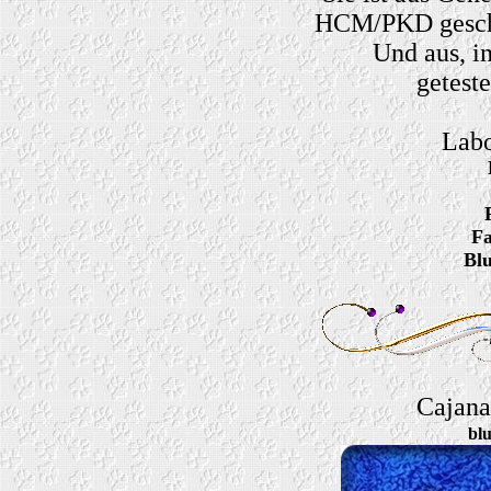
HCM/PKD geschal
Und aus, i
geteste
Labo
Fa
Blu
Cajana
blu