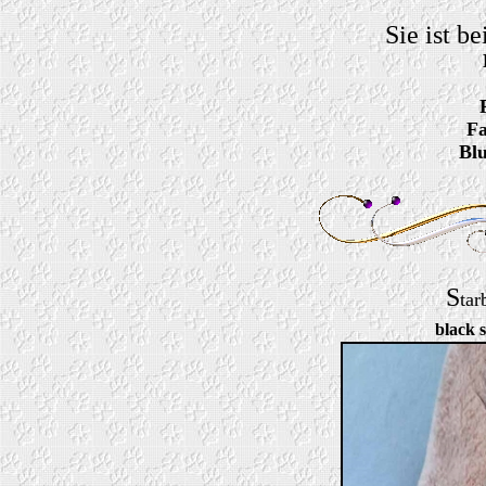
Sie ist be
Fa
Blu
S
tar
black s