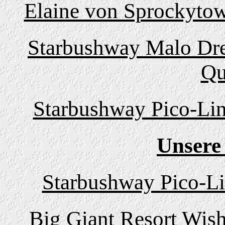
Elaine von Sprockytow
Starbushway Malo Dre
Qu
Starbushway Pico-Lin
Unsere
Starbushway Pico-L
Big Giant Resort Wish