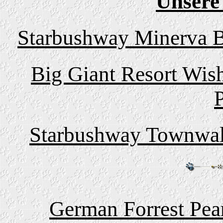
Unsere
Starbushway Minerva Be
Big Giant Resort Wish
Starbushway Townwalk
German Forrest Pear