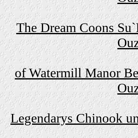
The Dream Coons Su`P
Ouz
of Watermill
Manor
Be
Ouz
Legendarys Chinook un